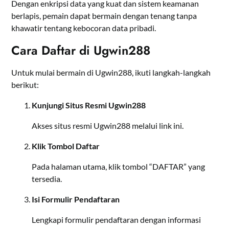
Dengan enkripsi data yang kuat dan sistem keamanan
berlapis, pemain dapat bermain dengan tenang tanpa
khawatir tentang kebocoran data pribadi.
Cara Daftar di Ugwin288
Untuk mulai bermain di Ugwin288, ikuti langkah-langkah
berikut:
Kunjungi Situs Resmi Ugwin288
Akses situs resmi Ugwin288 melalui link ini.
Klik Tombol Daftar
Pada halaman utama, klik tombol “DAFTAR” yang
tersedia.
Isi Formulir Pendaftaran
Lengkapi formulir pendaftaran dengan informasi