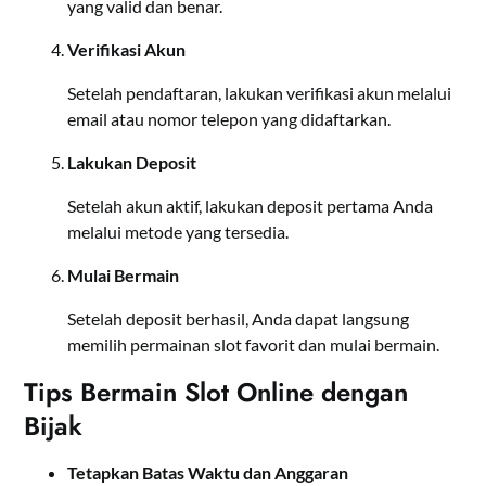
yang valid dan benar.
Verifikasi Akun
Setelah pendaftaran, lakukan verifikasi akun melalui
email atau nomor telepon yang didaftarkan.
Lakukan Deposit
Setelah akun aktif, lakukan deposit pertama Anda
melalui metode yang tersedia.
Mulai Bermain
Setelah deposit berhasil, Anda dapat langsung
memilih permainan slot favorit dan mulai bermain.
Tips Bermain Slot Online dengan
Bijak
Tetapkan Batas Waktu dan Anggaran