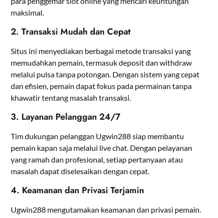
para penggemar slot online yang mencari keuntungan
maksimal.
2.
Transaksi Mudah dan Cepat
Situs ini menyediakan berbagai metode transaksi yang
memudahkan pemain, termasuk deposit dan withdraw
melalui pulsa tanpa potongan.
Dengan sistem yang cepat
dan efisien, pemain dapat fokus pada permainan tanpa
khawatir tentang masalah transaksi.
3.
Layanan Pelanggan 24/7
Tim dukungan pelanggan Ugwin288 siap membantu
pemain kapan saja melalui live chat.
Dengan pelayanan
yang ramah dan profesional, setiap pertanyaan atau
masalah dapat diselesaikan dengan cepat.
4.
Keamanan dan Privasi Terjamin
Ugwin288 mengutamakan keamanan dan privasi pemain.