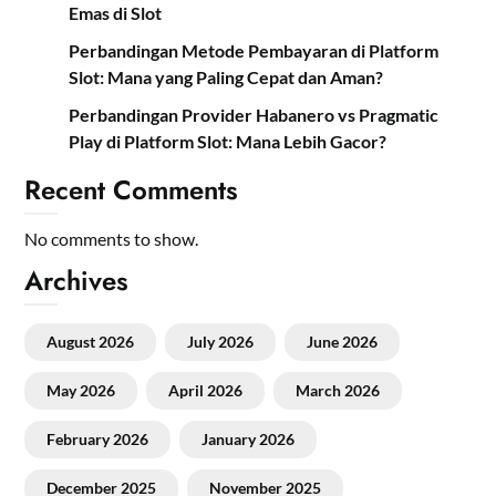
Emas di Slot
Perbandingan Metode Pembayaran di Platform
Slot: Mana yang Paling Cepat dan Aman?
Perbandingan Provider Habanero vs Pragmatic
Play di Platform Slot: Mana Lebih Gacor?
Recent Comments
No comments to show.
Archives
August 2026
July 2026
June 2026
May 2026
April 2026
March 2026
February 2026
January 2026
December 2025
November 2025