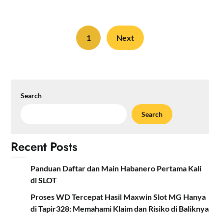
1
Next
Search
Search
Recent Posts
Panduan Daftar dan Main Habanero Pertama Kali
di SLOT
Proses WD Tercepat Hasil Maxwin Slot MG Hanya
di Tapir328: Memahami Klaim dan Risiko di Baliknya