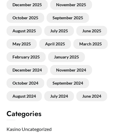
December 2025
November 2025
October 2025
September 2025
August 2025
July 2025
June 2025
May 2025
April 2025
March 2025
February 2025
January 2025
December 2024
November 2024
October 2024
September 2024
August 2024
July 2024
June 2024
Categories
Kasino
Uncategorized