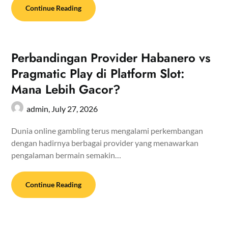
Continue Reading
Perbandingan Provider Habanero vs
Pragmatic Play di Platform Slot:
Mana Lebih Gacor?
admin,
July 27, 2026
Dunia online gambling terus mengalami perkembangan
dengan hadirnya berbagai provider yang menawarkan
pengalaman bermain semakin…
Continue Reading