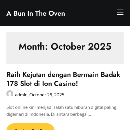
Skip
to
A Bun In The Oven
content
Month:
October 2025
Raih Kejutan dengan Bermain Badak
178 Slot di Ion Casino!
admin,
October 29, 2025
Slot online kini menjadi salah satu hiburan digital paling
digemari di Indonesia. Di antara berbagai…