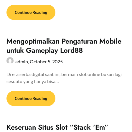
Continue Reading
Mengoptimalkan Pengaturan Mobile
untuk Gameplay Lord88
admin,
October 5, 2025
Di era serba digital saat ini, bermain slot online bukan lagi
sesuatu yang hanya bisa…
Continue Reading
Keseruan Situs Slot “Stack ‘Em”