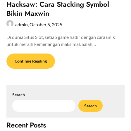
Hacksaw: Cara Stacking Symbol
Bikin Maxwin
admin,
October 5, 2025
Di dunia Situs Slot, setiap game hadir dengan cara unik
untuk meraih kemenangan maksimal. Salah…
Continue Reading
Search
Search
Recent Posts