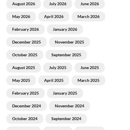
August 2026
July 2026
June 2026
May 2026
April 2026
March 2026
February 2026
January 2026
December 2025
November 2025
October 2025
September 2025
August 2025
July 2025
June 2025
May 2025
April 2025
March 2025
February 2025
January 2025
December 2024
November 2024
October 2024
September 2024