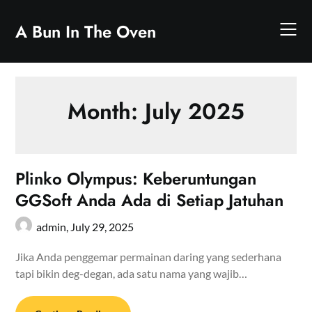
Skip
to
A Bun In The Oven
content
Month:
July 2025
Plinko Olympus: Keberuntungan
GGSoft Anda Ada di Setiap Jatuhan
admin,
July 29, 2025
Jika Anda penggemar permainan daring yang sederhana
tapi bikin deg-degan, ada satu nama yang wajib…