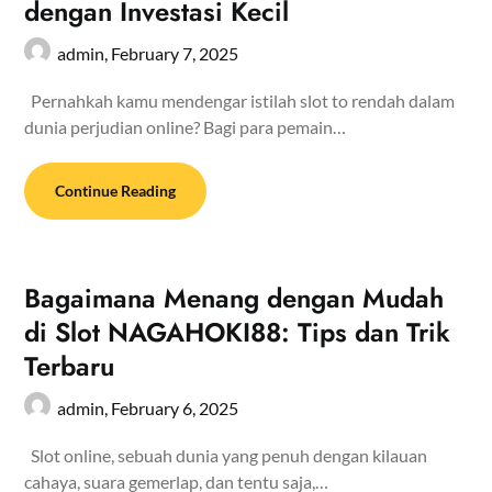
dengan Investasi Kecil
admin,
February 7, 2025
Pernahkah kamu mendengar istilah slot to rendah dalam
dunia perjudian online? Bagi para pemain…
Continue Reading
Bagaimana Menang dengan Mudah
di Slot NAGAHOKI88: Tips dan Trik
Terbaru
admin,
February 6, 2025
Slot online, sebuah dunia yang penuh dengan kilauan
cahaya, suara gemerlap, dan tentu saja,…