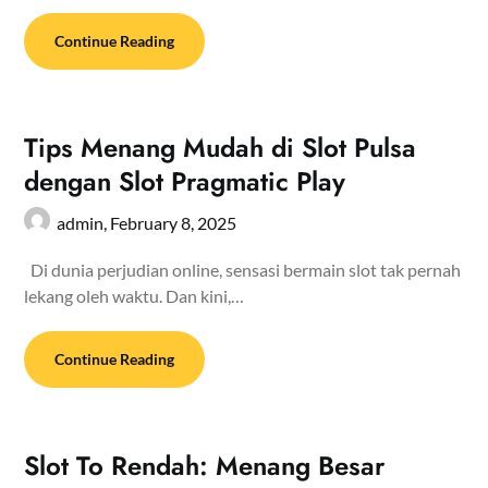
Continue Reading
Tips Menang Mudah di Slot Pulsa
dengan Slot Pragmatic Play
admin,
February 8, 2025
Di dunia perjudian online, sensasi bermain slot tak pernah
lekang oleh waktu. Dan kini,…
Continue Reading
Slot To Rendah: Menang Besar