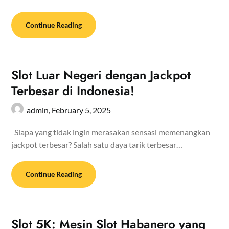
Continue Reading
Slot Luar Negeri dengan Jackpot
Terbesar di Indonesia!
admin,
February 5, 2025
Siapa yang tidak ingin merasakan sensasi memenangkan
jackpot terbesar? Salah satu daya tarik terbesar…
Continue Reading
Slot 5K: Mesin Slot Habanero yang