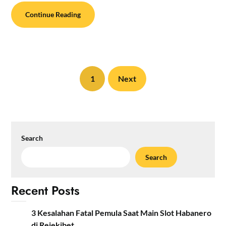
Continue Reading
1
Next
Search
Search
Recent Posts
3 Kesalahan Fatal Pemula Saat Main Slot Habanero
di Rejekibet