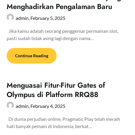
Menghadirkan Pengalaman Baru
admin,
February 5, 2025
Jika kamu adalah seorang penggemar permainan slot,
pasti sudah tidak asing lagi dengan nama…
Continue Reading
Menguasai Fitur-Fitur Gates of
Olympus di Platform RRQ88
admin,
February 4, 2025
Di dunia perjudian online, Pragmatic Play telah meraih
hati banyak pemain di Indonesia, berkat…