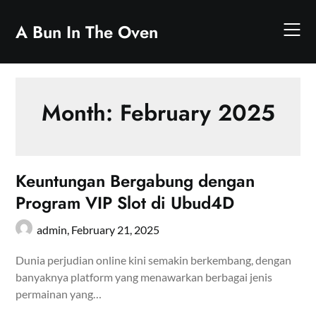
Skip
to
A Bun In The Oven
content
Month:
February 2025
Keuntungan Bergabung dengan
Program VIP Slot di Ubud4D
admin,
February 21, 2025
Dunia perjudian online kini semakin berkembang, dengan
banyaknya platform yang menawarkan berbagai jenis
permainan yang…