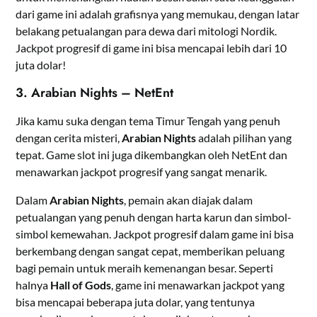
dari game ini adalah grafisnya yang memukau, dengan latar
belakang petualangan para dewa dari mitologi Nordik.
Jackpot progresif di game ini bisa mencapai lebih dari 10
juta dolar!
3.
Arabian Nights – NetEnt
Jika kamu suka dengan tema Timur Tengah yang penuh
dengan cerita misteri,
Arabian Nights
adalah pilihan yang
tepat. Game slot ini juga dikembangkan oleh NetEnt dan
menawarkan jackpot progresif yang sangat menarik.
Dalam
Arabian Nights
, pemain akan diajak dalam
petualangan yang penuh dengan harta karun dan simbol-
simbol kemewahan. Jackpot progresif dalam game ini bisa
berkembang dengan sangat cepat, memberikan peluang
bagi pemain untuk meraih kemenangan besar. Seperti
halnya
Hall of Gods
, game ini menawarkan jackpot yang
bisa mencapai beberapa juta dolar, yang tentunya