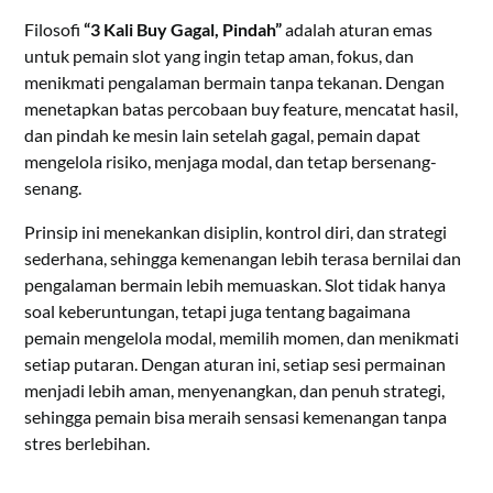
Filosofi
“3 Kali Buy Gagal, Pindah”
adalah aturan emas
untuk pemain slot yang ingin tetap aman, fokus, dan
menikmati pengalaman bermain tanpa tekanan. Dengan
menetapkan batas percobaan buy feature, mencatat hasil,
dan pindah ke mesin lain setelah gagal, pemain dapat
mengelola risiko, menjaga modal, dan tetap bersenang-
senang.
Prinsip ini menekankan disiplin, kontrol diri, dan strategi
sederhana, sehingga kemenangan lebih terasa bernilai dan
pengalaman bermain lebih memuaskan. Slot tidak hanya
soal keberuntungan, tetapi juga tentang bagaimana
pemain mengelola modal, memilih momen, dan menikmati
setiap putaran. Dengan aturan ini, setiap sesi permainan
menjadi lebih aman, menyenangkan, dan penuh strategi,
sehingga pemain bisa meraih sensasi kemenangan tanpa
stres berlebihan.