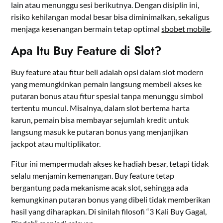
lain atau menunggu sesi berikutnya. Dengan disiplin ini,
risiko kehilangan modal besar bisa diminimalkan, sekaligus
menjaga kesenangan bermain tetap optimal
sbobet mobile
.
Apa Itu Buy Feature di Slot?
Buy feature atau fitur beli adalah opsi dalam slot modern
yang memungkinkan pemain langsung membeli akses ke
putaran bonus atau fitur spesial tanpa menunggu simbol
tertentu muncul. Misalnya, dalam slot bertema harta
karun, pemain bisa membayar sejumlah kredit untuk
langsung masuk ke putaran bonus yang menjanjikan
jackpot atau multiplikator.
Fitur ini mempermudah akses ke hadiah besar, tetapi tidak
selalu menjamin kemenangan. Buy feature tetap
bergantung pada mekanisme acak slot, sehingga ada
kemungkinan putaran bonus yang dibeli tidak memberikan
hasil yang diharapkan. Di sinilah filosofi “3 Kali Buy Gagal,