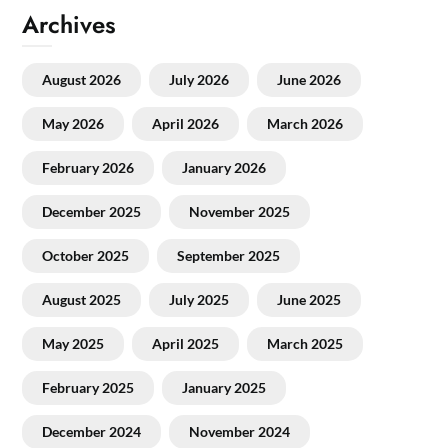
Archives
August 2026
July 2026
June 2026
May 2026
April 2026
March 2026
February 2026
January 2026
December 2025
November 2025
October 2025
September 2025
August 2025
July 2025
June 2025
May 2025
April 2025
March 2025
February 2025
January 2025
December 2024
November 2024