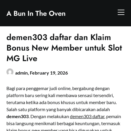
Skip
to
A Bun In The Oven
content
demen303 daftar dan Klaim
Bonus New Member untuk Slot
MG Live
admin,
February 19, 2026
Bagi para penggemar judi online, bergabung dengan
platform baru sering kali membawa sensasi tersendiri,
terutama ketika ada bonus khusus untuk member baru.
Salah satu platform yang banyak dibicarakan adalah
demen303
. Dengan melakukan
demen303 daftar
, pemain
bisa langsung menikmati berbagai keuntungan, termasuk
klaim bonus new member yang bisa digunakan untuk