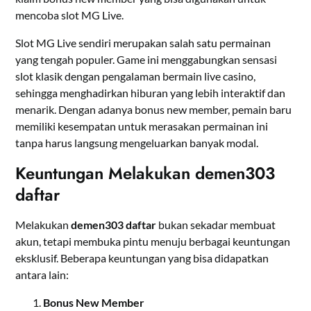
mencoba slot MG Live.
Slot MG Live sendiri merupakan salah satu permainan
yang tengah populer. Game ini menggabungkan sensasi
slot klasik dengan pengalaman bermain live casino,
sehingga menghadirkan hiburan yang lebih interaktif dan
menarik. Dengan adanya bonus new member, pemain baru
memiliki kesempatan untuk merasakan permainan ini
tanpa harus langsung mengeluarkan banyak modal.
Keuntungan Melakukan demen303
daftar
Melakukan
demen303 daftar
bukan sekadar membuat
akun, tetapi membuka pintu menuju berbagai keuntungan
eksklusif. Beberapa keuntungan yang bisa didapatkan
antara lain:
Bonus New Member