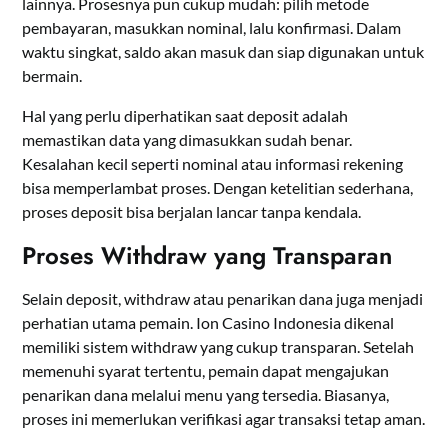
lainnya. Prosesnya pun cukup mudah: pilih metode
pembayaran, masukkan nominal, lalu konfirmasi. Dalam
waktu singkat, saldo akan masuk dan siap digunakan untuk
bermain.
Hal yang perlu diperhatikan saat deposit adalah
memastikan data yang dimasukkan sudah benar.
Kesalahan kecil seperti nominal atau informasi rekening
bisa memperlambat proses. Dengan ketelitian sederhana,
proses deposit bisa berjalan lancar tanpa kendala.
Proses Withdraw yang Transparan
Selain deposit, withdraw atau penarikan dana juga menjadi
perhatian utama pemain. Ion Casino Indonesia dikenal
memiliki sistem withdraw yang cukup transparan. Setelah
memenuhi syarat tertentu, pemain dapat mengajukan
penarikan dana melalui menu yang tersedia. Biasanya,
proses ini memerlukan verifikasi agar transaksi tetap aman.