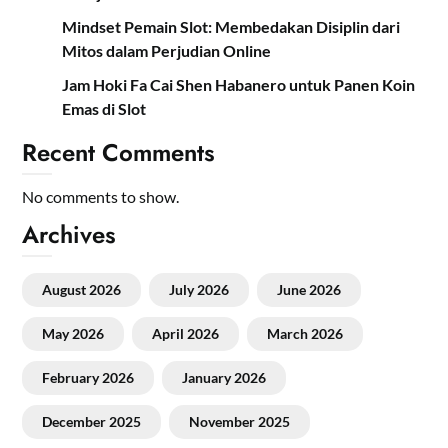
Mindset Pemain Slot: Membedakan Disiplin dari
Mitos dalam Perjudian Online
Jam Hoki Fa Cai Shen Habanero untuk Panen Koin
Emas di Slot
Recent Comments
No comments to show.
Archives
August 2026
July 2026
June 2026
May 2026
April 2026
March 2026
February 2026
January 2026
December 2025
November 2025