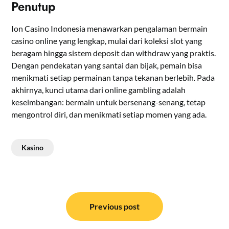
Penutup
Ion Casino Indonesia menawarkan pengalaman bermain
casino online yang lengkap, mulai dari koleksi slot yang
beragam hingga sistem deposit dan withdraw yang praktis.
Dengan pendekatan yang santai dan bijak, pemain bisa
menikmati setiap permainan tanpa tekanan berlebih. Pada
akhirnya, kunci utama dari online gambling adalah
keseimbangan: bermain untuk bersenang-senang, tetap
mengontrol diri, dan menikmati setiap momen yang ada.
Kasino
Post
navigation
Previous post