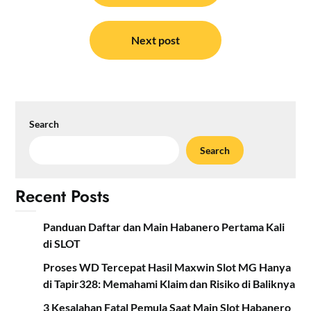
Next post
Search
Search
Recent Posts
Panduan Daftar dan Main Habanero Pertama Kali
di SLOT
Proses WD Tercepat Hasil Maxwin Slot MG Hanya
di Tapir328: Memahami Klaim dan Risiko di Baliknya
3 Kesalahan Fatal Pemula Saat Main Slot Habanero