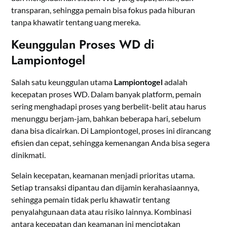
transparan, sehingga pemain bisa fokus pada hiburan
tanpa khawatir tentang uang mereka.
Keunggulan Proses WD di
Lampiontogel
Salah satu keunggulan utama
Lampiontogel
adalah
kecepatan proses WD. Dalam banyak platform, pemain
sering menghadapi proses yang berbelit-belit atau harus
menunggu berjam-jam, bahkan beberapa hari, sebelum
dana bisa dicairkan. Di Lampiontogel, proses ini dirancang
efisien dan cepat, sehingga kemenangan Anda bisa segera
dinikmati.
Selain kecepatan, keamanan menjadi prioritas utama.
Setiap transaksi dipantau dan dijamin kerahasiaannya,
sehingga pemain tidak perlu khawatir tentang
penyalahgunaan data atau risiko lainnya. Kombinasi
antara kecepatan dan keamanan ini menciptakan