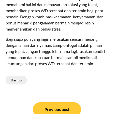
memahami hal ini dan menawarkan solusi yang tepat,
memberikan proses WD tercepat dan terjamin bagi para
pemain. Dengan kombinasi keamanan, kenyamanan, dan
bonus menarik, pengalaman bermain menjadi lebih
menyenangkan dan bebas stres.
Bagi siapa pun yang ingin merasakan sensasi menang
dengan aman dan nyaman, Lampiontogel adalah pilihan
yang tepat. Jangan tunggu lebih lama lagi, rasakan sendiri
kemudahan dan keseruan bermain sambil menikmati
keuntungan dari proses WD tercepat dan terjamin.
Kasino
Post
navigation
Previous post