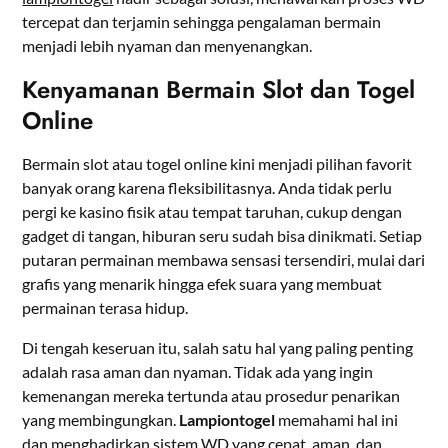
tercepat dan terjamin sehingga pengalaman bermain
menjadi lebih nyaman dan menyenangkan.
Kenyamanan Bermain Slot dan Togel
Online
Bermain slot atau togel online kini menjadi pilihan favorit
banyak orang karena fleksibilitasnya. Anda tidak perlu
pergi ke kasino fisik atau tempat taruhan, cukup dengan
gadget di tangan, hiburan seru sudah bisa dinikmati. Setiap
putaran permainan membawa sensasi tersendiri, mulai dari
grafis yang menarik hingga efek suara yang membuat
permainan terasa hidup.
Di tengah keseruan itu, salah satu hal yang paling penting
adalah rasa aman dan nyaman. Tidak ada yang ingin
kemenangan mereka tertunda atau prosedur penarikan
yang membingungkan.
Lampiontogel
memahami hal ini
dan menghadirkan sistem WD yang cepat, aman, dan