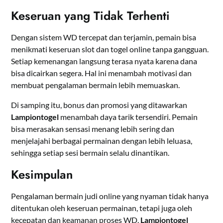
Keseruan yang Tidak Terhenti
Dengan sistem WD tercepat dan terjamin, pemain bisa
menikmati keseruan slot dan togel online tanpa gangguan.
Setiap kemenangan langsung terasa nyata karena dana
bisa dicairkan segera. Hal ini menambah motivasi dan
membuat pengalaman bermain lebih memuaskan.
Di samping itu, bonus dan promosi yang ditawarkan
Lampiontogel
menambah daya tarik tersendiri. Pemain
bisa merasakan sensasi menang lebih sering dan
menjelajahi berbagai permainan dengan lebih leluasa,
sehingga setiap sesi bermain selalu dinantikan.
Kesimpulan
Pengalaman bermain judi online yang nyaman tidak hanya
ditentukan oleh keseruan permainan, tetapi juga oleh
kecepatan dan keamanan proses WD.
Lampiontogel