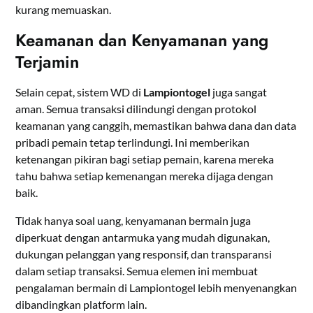
kurang memuaskan.
Keamanan dan Kenyamanan yang
Terjamin
Selain cepat, sistem WD di
Lampiontogel
juga sangat
aman. Semua transaksi dilindungi dengan protokol
keamanan yang canggih, memastikan bahwa dana dan data
pribadi pemain tetap terlindungi. Ini memberikan
ketenangan pikiran bagi setiap pemain, karena mereka
tahu bahwa setiap kemenangan mereka dijaga dengan
baik.
Tidak hanya soal uang, kenyamanan bermain juga
diperkuat dengan antarmuka yang mudah digunakan,
dukungan pelanggan yang responsif, dan transparansi
dalam setiap transaksi. Semua elemen ini membuat
pengalaman bermain di Lampiontogel lebih menyenangkan
dibandingkan platform lain.