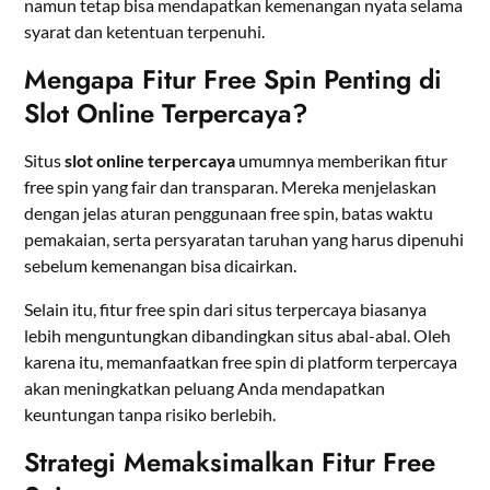
namun tetap bisa mendapatkan kemenangan nyata selama
syarat dan ketentuan terpenuhi.
Mengapa Fitur Free Spin Penting di
Slot Online Terpercaya?
Situs
slot online terpercaya
umumnya memberikan fitur
free spin yang fair dan transparan. Mereka menjelaskan
dengan jelas aturan penggunaan free spin, batas waktu
pemakaian, serta persyaratan taruhan yang harus dipenuhi
sebelum kemenangan bisa dicairkan.
Selain itu, fitur free spin dari situs terpercaya biasanya
lebih menguntungkan dibandingkan situs abal-abal. Oleh
karena itu, memanfaatkan free spin di platform terpercaya
akan meningkatkan peluang Anda mendapatkan
keuntungan tanpa risiko berlebih.
Strategi Memaksimalkan Fitur Free