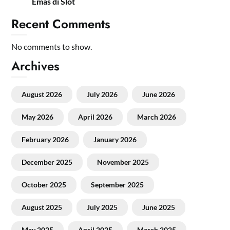
Emas di Slot
Recent Comments
No comments to show.
Archives
August 2026
July 2026
June 2026
May 2026
April 2026
March 2026
February 2026
January 2026
December 2025
November 2025
October 2025
September 2025
August 2025
July 2025
June 2025
May 2025
April 2025
March 2025