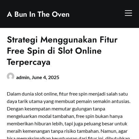
Skip
to
A Bun In The Oven
content
Strategi Menggunakan Fitur
Free Spin di Slot Online
Terpercaya
admin,
June 4, 2025
Dalam dunia slot online, fitur free spin menjadi salah satu
daya tarik utama yang membuat pemain semakin antusias.
Dengan kesempatan memutar gulungan tanpa
mengeluarkan modal tambahan, free spin bukan hanya
memberikan hiburan lebih, tapi juga peluang besar untuk
meraih kemenangan tanpa risiko tambahan. Namun, agar
bisa memaksimalkan keuntungan dari fitur ini, dibutuhkan