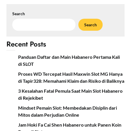
Search
Search
Recent Posts
Panduan Daftar dan Main Habanero Pertama Kali
di SLOT
Proses WD Tercepat Hasil Maxwin Slot MG Hanya
di Tapir328: Memahami Klaim dan Risiko di Baliknya
3 Kesalahan Fatal Pemula Saat Main Slot Habanero
di Rejekibet
Mindset Pemain Slot: Membedakan Disiplin dari
Mitos dalam Perjudian Online
Jam Hoki Fa Cai Shen Habanero untuk Panen Koin